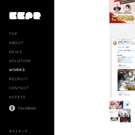
TOP
ABOUT
NEWS
SOLUTION
PR
CASTING
WORKS
MOVIE MARKETING
INFLUENCERS MARKETING
RECRUIT
MANAGEMENT
CONTACT
ACCESS
FaceBook
サイトマップ