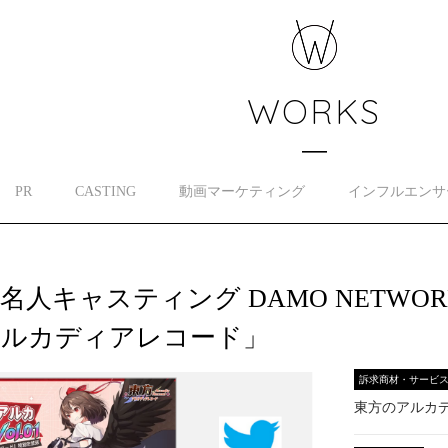
WORKS
PR
CASTING
動画マーケティング
インフルエンサ
名人キャスティング DAMO NETW
アルカディアレコード」
訴求商材・サービ
東方のアルカ