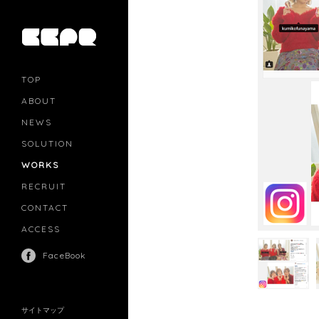
TOP
ABOUT
NEWS
SOLUTION
PR
CASTING
WORKS
MOVIE MARKETING
INFLUENCERS MARKETING
RECRUIT
MANAGEMENT
CONTACT
ACCESS
FaceBook
サイトマップ