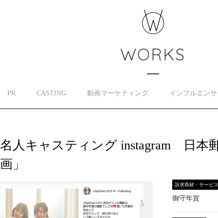
WORKS
PR
CASTING
動画マーケティング
インフルエンサ
名人キャスティング instagram 
画」
訴求商材・サービ
御守年賀