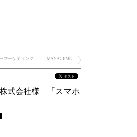
ーマーケティング
MANAGEMENT
輸株式会社様 「スマホ
ス