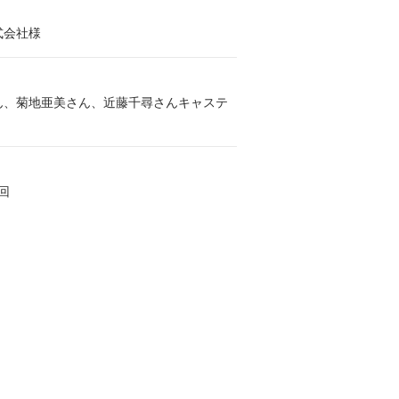
式会社様
ん、菊地亜美さん、近藤千尋さんキャステ
1回