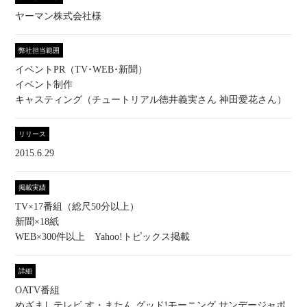
ヤーマン株式会社様
弊社担当範囲
イベントPR（TV･WEB･新聞）
イベント制作
キャスティング（チュートリアル徳井義実さん 神田愛花さん）
リリース
2015.6.29
掲載実績
TV×17番組（総尺50分以上）
新聞×18紙
WEB×300件以上 Yahoo!トピックス掲載
詳細
OATV番組
めざましテレビ す・またん グッド!モーニング サンデージャポ