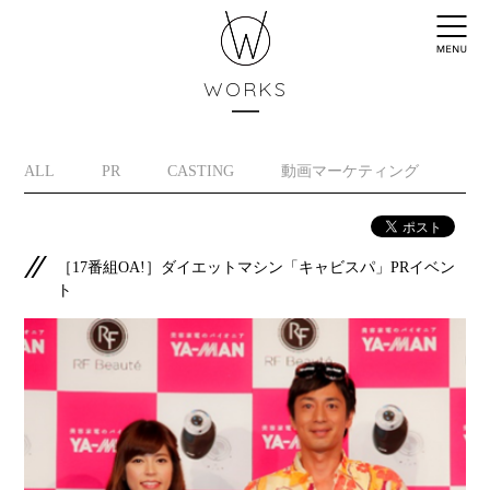
WORKS
ALL
PR
CASTING
動画マーケティング
イ
［17番組OA!］ダイエットマシン「キャビスパ」PRイベン
ト