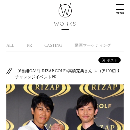
WORKS
ALL
PR
CASTING
動画マーケティング
イ
［6番組OA!!］RIZAP GOLF×高橋克典さん スコア100切り
チャレンジイベントPR