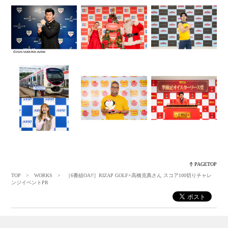
PAGETOP
TOP
>
WORKS
> ［6番組OA!!］RIZAP GOLF×高橋克典さん スコア100切りチャレ
ンジイベントPR