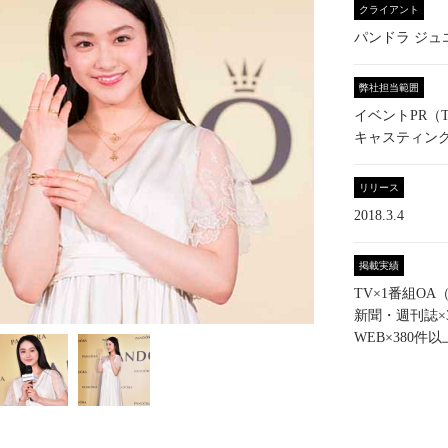
クライアント
パンドラ ジュ
弊社担当範囲
イベントPR（T
キャスティン
リリース
2018.3.4
掲載実績
TV×1番組OA
新聞・週刊誌×
WEB×380件以