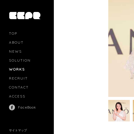
TOP
ABOUT
NEWS
SOLUTION
PR
CASTING
WORKS
MOVIE MARKETING
INFLUENCERS MARKETING
RECRUIT
MANAGEMENT
CONTACT
ACCESS
FaceBook
サイトマップ