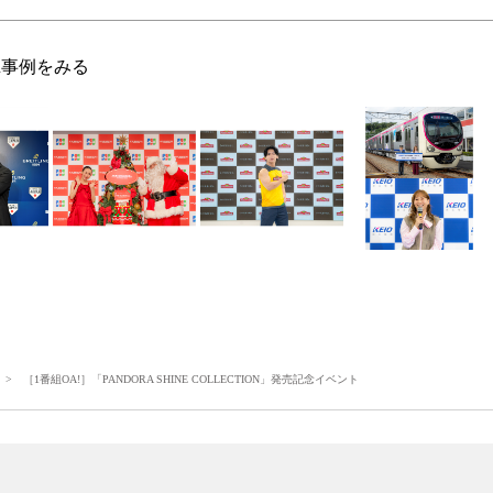
R事例をみる
> ［1番組OA!］「PANDORA SHINE COLLECTION」発売記念イベント