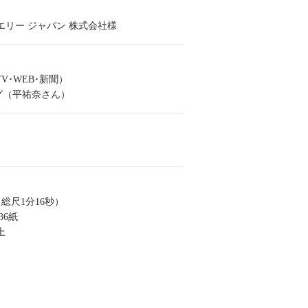
エリー ジャパン 株式会社様
V･WEB･新聞）
グ（平祐奈さん）
（総尺1分16秒）
36紙
上