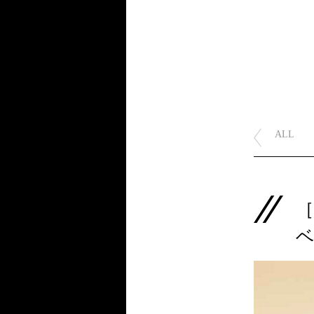
ALL
［