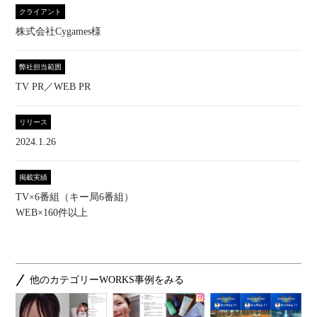
クライアント
株式会社Cygames様
弊社担当範囲
TV PR／WEB PR
リリース
2024.1.26
掲載実績
TV×6番組（キー局6番組）
WEB×160件以上
他のカテゴリーWORKS事例をみる