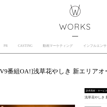
WORKS
PR
CASTING
動画マーケティング
インフルエンサ
TV9番組OA!]浅草花やしき 新エリ
訴求商材・サービ
浅草花やしき