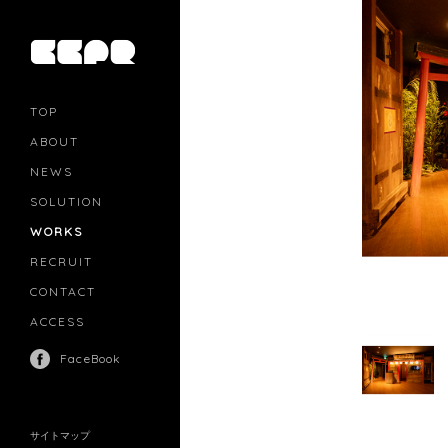
TOP
ABOUT
NEWS
SOLUTION
PR
CASTING
WORKS
MOVIE MARKETING
INFLUENCERS MARKETING
RECRUIT
MANAGEMENT
CONTACT
ACCESS
FaceBook
サイトマップ