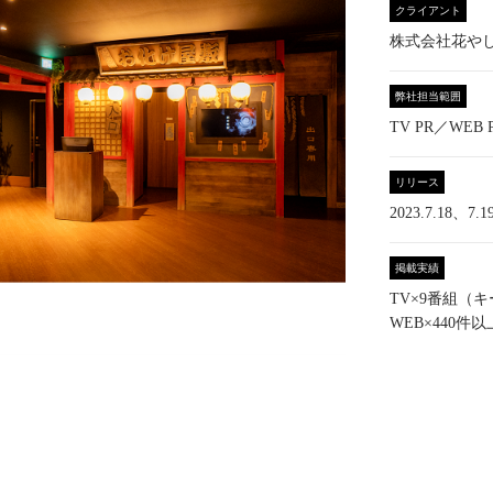
クライアント
株式会社花や
弊社担当範囲
TV PR／WEB 
リリース
2023.7.18、7.1
掲載実績
TV×9番組（
WEB×440件以