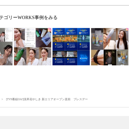
テゴリーWORKS事例をみる
> [TV9番組OA!]浅草花やしき 新エリアオープン直前 プレスデー