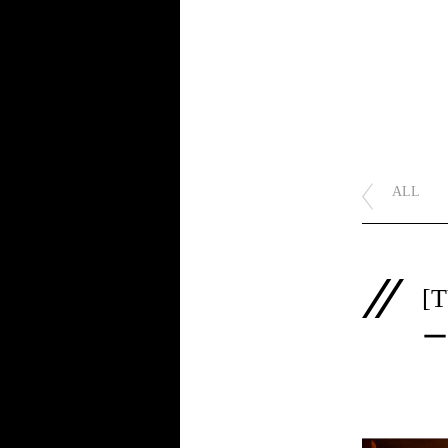
ALL
[
ー