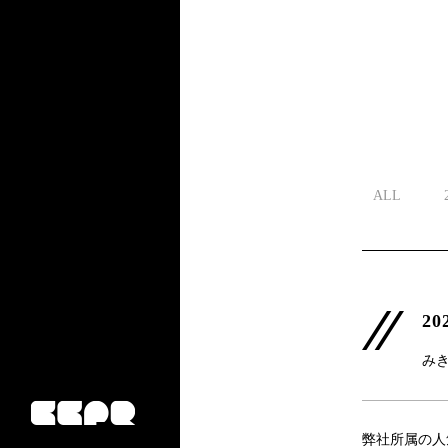
ALL
20
み
弊社所属の人