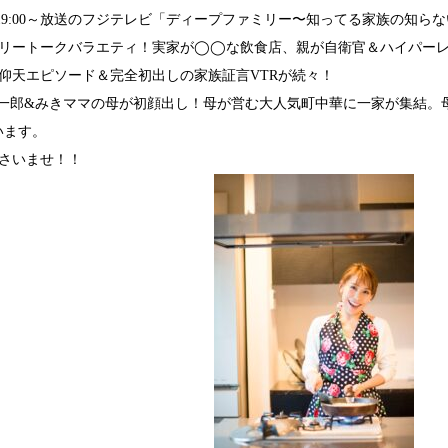
(月)19:00～放送のフジテレビ「ディープファミリー〜知ってる家族の知
リートークバラエティ！実家が◯◯な飲食店、親が自衛官＆ハイパー
仰天エピソード＆完全初出しの家族証言VTRが続々！
慶一郎&みきママの母が初顔出し！母が営む大人気町中華に一家が集結。
います。
さいませ！！