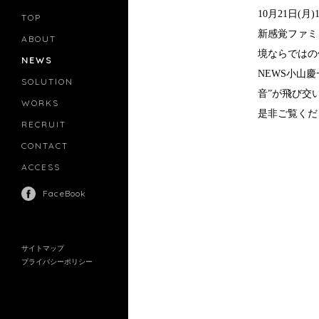
10月21日
TOP
新感覚ファミ
ABOUT
境ならではの
NEWS
NEWS小山
SOLUTION
PR
音”が飛び交
CASTING
WORKS
MOVIE MARKETING
是非ご覧くだ
INFLUENCERS MARKETING
RECRUIT
MANAGEMENT
CONTACT
ACCESS
FaceBook
サイトマップ
プライバシーポリシー