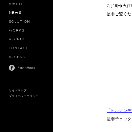
ABOUT
7月16日(
NEWS
是非ご覧くだ
SOLUTION
PR
CASTING
WORKS
MOVIE MARKETING
INFLUENCERS MARKETING
RECRUIT
MANAGEMENT
CONTACT
ACCESS
FaceBook
サイトマップ
プライバシーポリシー
「ヒルナンデ
是非チェック