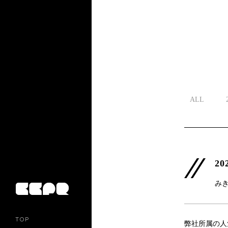
ALL
20
み
TOP
弊社所属の人