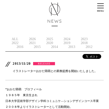
NEWS
ALL
2026
2025
2024
2023
2022
2021
2020
2019
2018
2016
2015
2014
2013
2012
2013/11/20
RELEASE
イラストレーターおかだ萌萌との業務提携を開始いたしました。
*おかだ萌萌 プロフィール
１９８５年 東京生まれ
日本大学芸術学部デザイン学科コミュニケ―ションデザインコース卒業
２００８年よりイラストレーターとして活動開始。