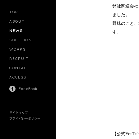
弊社関連会社、
TOP
ました。
ABOUT
野球のこと、
NEWS
す。
SOLUTION
PR
CASTING
WORKS
MOVIE MARKETING
INFLUENCERS MARKETING
RECRUIT
MANAGEMENT
CONTACT
ACCESS
FaceBook
サイトマップ
プライバシーポリシー
【公式YouT