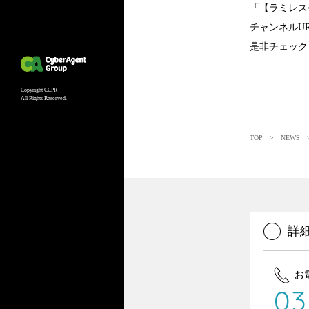
「【ラミレス
チャンネルURL：ht
是非チェック
Copyright CCPR
All Rights Reserved.
TOP
>
NEWS
>
詳
お
03