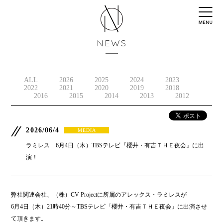
NEWS
ALL
2026
2025
2024
2023
2022
2021
2020
2019
2018
2016
2015
2014
2013
2012
2026/06/4
MEDIA
ラミレス 6月4日（木）TBSテレビ『櫻井・有吉ＴＨＥ夜会』に出
演！
弊社関連会社、（株）CV Projectに所属のアレックス・ラミレスが
6月4日（木）21時40分～TBSテレビ「櫻井・有吉ＴＨＥ夜会」に出演させ
て頂きます。