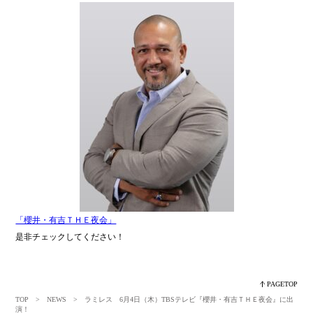
「櫻井・有吉ＴＨＥ夜会」
是非チェックしてください！
PAGETOP
TOP
>
NEWS
> ラミレス 6月4日（木）TBSテレビ『櫻井・有吉ＴＨＥ夜会』に出
演！