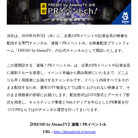
当社は、2016年10月5日（水）に、企業のPRイベントや記者会見の映像を
配信する専門チャンネル「速報！PRイベントch」を映像配信プラットフォ
ーム「FRESH! by AbemaTV」の公式チャンネルとして開設いたします。
この度開設する「速報！PRイベントch」は、企業のPRイベントや記者会見
に撮影クルーを派遣し、イベント本編から囲み取材にいたるまで、どこよ
りも早く視聴者にお届けするチャンネルです。イベント内容すべてをその
まま配信するため、通常のTV報道などでは取り上げられない映像まで、そ
のまま視聴者の皆様にお届けします。配信形式はLIVE形式とアーカイブ形
式を用意し、キャスティング事業とWebメディアを中心としたPR事業を行
うCCPRならではのチャンネル運営を行ってまいります。
【FRESH! by AbemaTV】速報！
PR
イベント
ch
URL :
https://abemafresh.tv/prevent