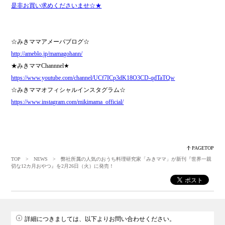
是非お買い求めくださいませ☆★
☆みきママアメーバブログ☆
http://ameblo.jp/mamagohann/
★みきママChannnel★
https://www.youtube.com/channel/UCf7ICp3dK18O3CD-qdTaTQw
☆みきママオフィシャルインスタグラム☆
https://www.instagram.com/mikimama_official/
PAGETOP
TOP
>
NEWS
> 弊社所属の人気のおうち料理研究家「みきママ」が新刊『世界一親
切な12カ月おやつ』を2月26日（火）に発売！
詳細につきましては、以下よりお問い合わせください。