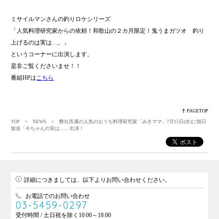
ミサイルマンさんの釣りロケシリーズ
「人気料理研究家からの依頼！和歌山の２カ月限定！鬼うまガツオ 釣り
上げるのは実は…。」
というコーナーに出演します。
是非ご覧くださいませ！！
番組HPは
こちら
PAGETOP
TOP
>
NEWS
> 弊社所属の人気のおうち料理研究家「みきママ」7月15日(水)に朝日
放送「今ちゃんの実は…」出演！
詳細につきましては、以下よりお問い合わせください。
お電話でのお問い合わせ
03-5459-0297
受付時間 / 土日祝を除く10:00～18:00