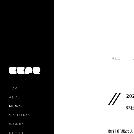
ALL
TOP
20
ABOUT
NEWS
弊
SOLUTION
PR
CASTING
WORKS
MOVIE MARKETING
弊社所属の人
INFLUENCERS MARKETING
RECRUIT