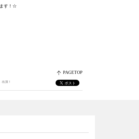
きます！☆
PAGETOP
」出演！