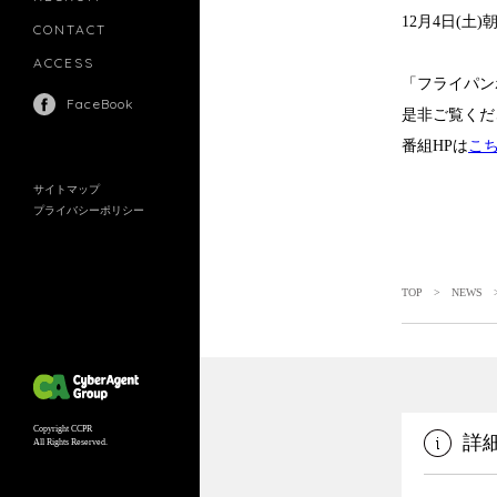
MANAGEMENT
12月4日(
CONTACT
ACCESS
「フライパン
FaceBook
是非ご覧くだ
番組HPは
こ
サイトマップ
プライバシーポリシー
TOP
>
NEWS
>
Copyright CCPR
詳
All Rights Reserved.