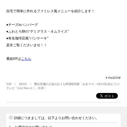
自宅で簡単に作れるファミレス風メニューを紹介します！
●チーズinハンバーグ
●ふわとろ卵の“デミグラス・オムライス”
●有名珈琲店風“パンケーキ”
是非ご覧くださいませ！！
番組HPは
こちら
PAGETOP
TOP
>
NEWS
> 弊社所属の人気のおうち料理研究家「みきママ」4月15日(水)にフジ
テレビ「Live News it！」出演！
詳細につきましては、以下よりお問い合わせください。