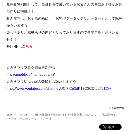
夏休み特別編として、単身赴任で働いているお父さんの為にお子様がお弁
当作りに挑戦！！
みきママは、お子様の為に、「お料理グータッチサポーター」として腕を
振るいます☆
楽しさあり、
感動ありの内容となっておりますので是非ご覧くださいま
せ！！
番組HPは
こちら
☆みきママブログ毎日更新中☆
http://ameblo.jp/mamagohann/
☆みきママChannelの登録もお願いします☆
https://www.youtube.com/channel/UCf7ICp3dK18O3CD-qdTaTQw
PAGETOP
TOP
>
NEWS
> 弊社所属の人気のおうち料理研究家「みきママ」7月20日(土)に
CX「ライオンのグータッチ」出演！