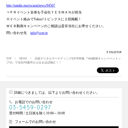
http://natalie.mu/owarai/news/94507
⇒ＰＲイベント全体を子会社ＹＥＳＭＡＮが担当
※イベント絡みでYahoo!トピックスに２回掲載！
ＷＥＢ動画キャンペーンのご相談は是非当社にお寄せください。
問い合わせ先
info@ccpr.jp
PAGETOP
TOP
>
NEWS
> 日経デジタルマーケティング8月号特集『Web動画キャンペーントッ
プ10』で当社PR案件が上位をほぼ独占！！
詳細につきましては、以下よりお問い合わせください。
お電話でのお問い合わせ
03-5459-0297
受付時間 / 土日祝を除く10:00～18:00
フォームでのお問い合わせ