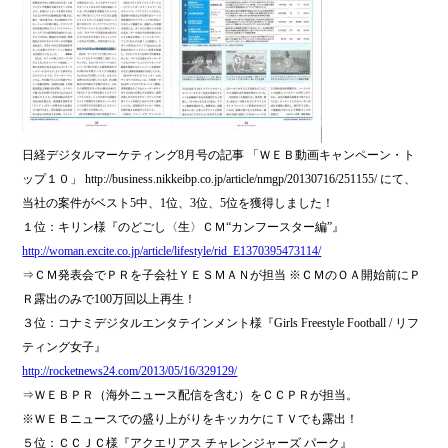
日経デジタルマーケティング8月号の記事 「ＷＥＢ動画キャンペーン・ト
ップ１０」 http://business.nikkeibp.co.jp/article/nmgp/20130716/251155/ にて、
当社の案件がベスト5中、1位、3位、5位を獲得しました！
１位：キリン様『のどごし〈生〉ＣＭ“カンフースター編”』
http://woman.excite.co.jp/article/lifestyle/rid_E1370395473114/
⇒ＣＭ発表会でＰＲを子会社ＹＥＳＭＡＮが担当 ※ＣＭのＯＡ開始前にＰ
Ｒ露出のみで100万回以上再生！
３位：コナミデジタルエンタテインメント様『Girls Freestyle Football / リフ
ティング女子』
http://rocketnews24.com/2013/05/16/329129/
⇒ＷＥＢＰＲ（海外ニュース配信を含む）をＣＣＰＲが担当。
※ＷＥＢニュースでの盛り上がりをキッカケにＴＶでも露出！
５位：ＣＣＪＣ様『アクエリアス チャレンジャーズ パーク』