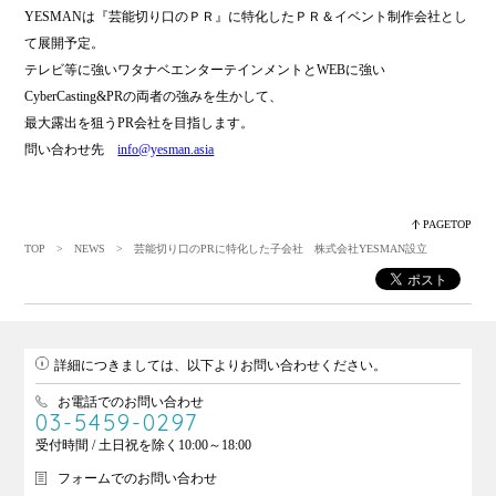
YESMANは『芸能切り口のＰＲ』に特化したＰＲ＆イベント制作会社とし
て展開予定。
テレビ等に強いワタナベエンターテインメントとWEBに強い
CyberCasting&PRの両者の強みを生かして、
最大露出を狙うPR会社を目指します。
問い合わせ先
info@yesman.asia
PAGETOP
TOP
>
NEWS
> 芸能切り口のPRに特化した子会社 株式会社YESMAN設立
詳細につきましては、以下よりお問い合わせください。
お電話でのお問い合わせ
03-5459-0297
受付時間 / 土日祝を除く10:00～18:00
フォームでのお問い合わせ