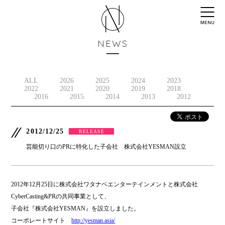
NEWS
ALL
2026
2025
2024
2023
2022
2021
2020
2019
2018
2016
2015
2014
2013
2012
2012/12/25
RELEASE
芸能切り口のPRに特化した子会社 株式会社YESMAN設立
2012年12月25日に株式会社ワタナベエンターテインメントと株式会社
CyberCasting&PRの共同事業として、
子会社『株式会社YESMAN』を設立しました。
コーポレートサイト
http://yesman.asia/