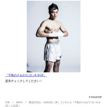
「千鳥のクセがスゴいネタGP」
是非チェックしてください！
PAGETOP
TOP
>
NEWS
> 那須川天心 10月20日（木）フジテレビ『千鳥のクセがスゴいネタ
GP』に出演！