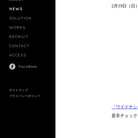
2月19日（日
NEWS
SOLUTION
PR
CASTING
WORKS
MOVIE MARKETING
INFLUENCERS MARKETING
RECRUIT
MANAGEMENT
CONTACT
ACCESS
FaceBook
サイトマップ
プライバシーポリシー
「ワイドナシ
是非チェック