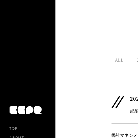
ALL
20
那
TOP
弊社マネジメ
ABOUT