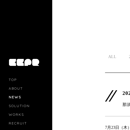
ALL
TOP
ABOUT
20
NEWS
那須
SOLUTION
PR
CASTING
WORKS
MOVIE MARKETING
INFLUENCERS MARKETING
RECRUIT
MANAGEMENT
7月23日（木