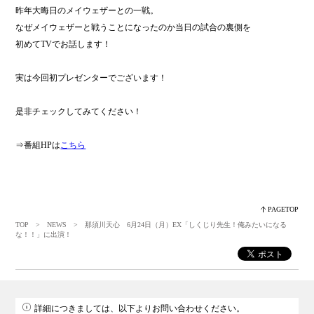
昨年大晦日のメイウェザーとの一戦。
なぜメイウェザーと戦うことになったのか当日の試合の裏側を
初めてTVでお話します！
実は今回初プレゼンターでございます！
是非チェックしてみてください！
⇒番組HPは
こちら
PAGETOP
TOP
>
NEWS
> 那須川天心 6月24日（月）EX「しくじり先生！俺みたいになる
な！！」に出演！
詳細につきましては、以下よりお問い合わせください。