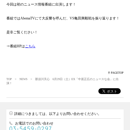
今回は初のニュース情報番組に出演します！
番組ではAbemaTVにて大反響を呼んだ、VS亀田興毅戦を振り返ります！
是非ご覧ください！
⇒番組HPは
こちら
PAGETOP
TOP
>
NEWS
> 那須川天心 6月29日（土）EX「中居正広のニュースな会」に出
演！
詳細につきましては、以下よりお問い合わせください。
お電話でのお問い合わせ
03-5459-0297