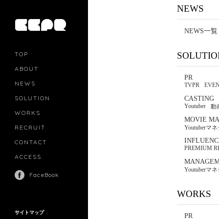
NEWS
NEWS一覧
TOP
SOLUTIO
ABOUT
PR
NEWS
TVPR
EVE
SOLUTION
CASTING
PR
Youtuber
動
CASTING
WORKS
MOVIE MARKETING
MOVIE M
INFLUENCERS MARKETING
RECRUIT
Youtube
MANAGEMENT
INFLUENC
CONTACT
PREMIUM R
ACCESS
MANAGEM
Youtube
FaceBook
WORKS
サイトマップ
PR