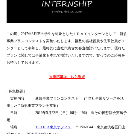
この度、2017年3月卒の学生を対象とした１ＤＡＹインターンとして、新規
事業プランコンテストを実施いたします。複数の当社役員や先輩社員がメ
ンターとして参加し、最終的に当社代表含め審査検討いたします。優れた
プランに関しては事業化も本気で検討いたしますので、奮ってのご応募を
お待ちしております。
※※応募はこちら※※
[ 募集概要 ]
・
実施内容 ： 新規事業プランコンテスト （” 当社事業リソースを活
用した ” 新規事業プランを立案）
・
日時 ： 2016年5月22日（日）10時～19時 ※その後懇親会実施予
定
・
場所 ：
ＣＣＰＲ東京オフィス
〒150-0044 東京都渋谷区円山