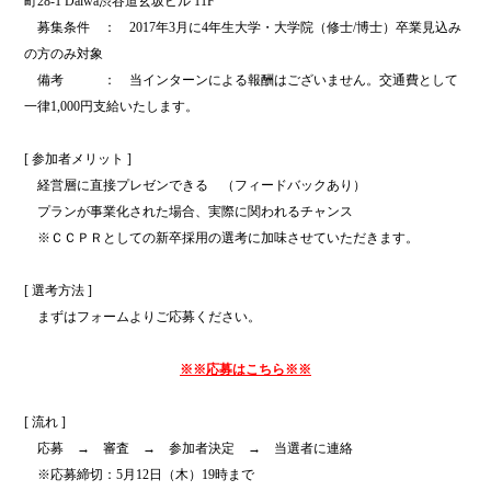
町28-1 Daiwa渋谷道玄坂ビル 11F
・
募集条件 ： 2017年3月に4年生大学・大学院（修士/博士）卒業見込み
の方のみ対象
・おお募集ぼ
・
備考 ： 当インターンによる報酬はございません。交通費として
一律1,000円支給いたします。
[ 参加者メリット ]
・
経営層に直接プレゼンできる （フィードバックあり）
・
プランが事業化された場合、実際に関われるチャンス
・
※ＣＣＰＲとしての新卒採用の選考に加味させていただきます。
[ 選考方法 ]
・
まずはフォームよりご応募ください。
※※応募はこちら※※
・応募
[ 流れ ]
・
応募 → 審査 → 参加者決定 → 当選者に連絡
・
※応募締切：5月12日（木）19時まで